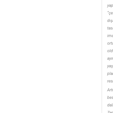
yap
“çe
dış
tas
ima
ort
old
ayı
yaş
pla
res
Art
bes
dal
Zen