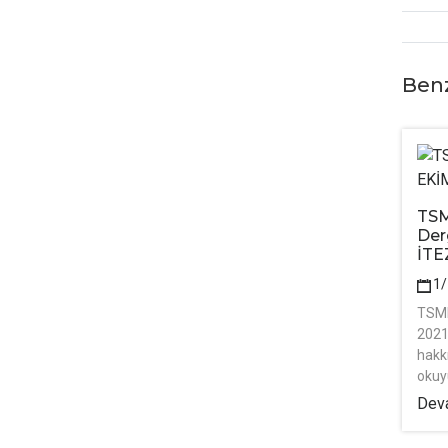
Ben
TSM
Der
İTE
1
TSMD
2021
hakk
okuy
Deva