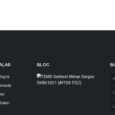
ALAR
BLOG
Bi
TSMD
Sayfa
Serbes
Mimar
ımızda
Dergis
EKİM
ler
2021
(AYTE
Galeri
İTEZ)
1/10/20