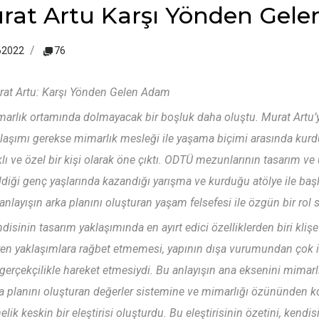
rat Artu Karşı Yönden Gel
62022
76
at Artu: Karşı Yönden Gelen Adam
arlık ortamında dolmayacak bir boşluk daha oluştu. Murat Artu’yu
laşımı gerekse mimarlık mesleği ile yaşama biçimi arasında kurdu
klı ve özel bir kişi olarak öne çıktı. ODTÜ mezunlarının tasarım v
ldiği genç yaşlarında kazandığı yarışma ve kurduğu atölye ile ba
anlayışın arka planını oluşturan yaşam felsefesi ile özgün bir rol 
disinin tasarım yaklaşımında en ayırt edici özelliklerden biri kli
en yaklaşımlara rağbet etmemesi, yapının dışa vurumundan çok iş
 gerçekçilikle hareket etmesiydi. Bu anlayışın ana eksenini mima
a planını oluşturan değerler sistemine ve mimarlığı özününden
elik keskin bir eleştirisi oluşturdu. Bu eleştirisinin özetini, kendi