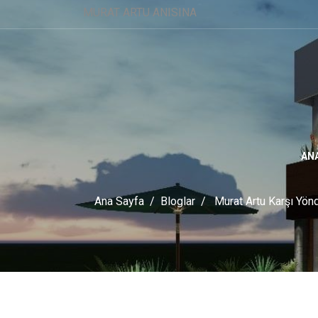
MURAT ARTU ANISINA
ANA
Ana Sayfa
Bloglar
Murat Artu Karşı Yö