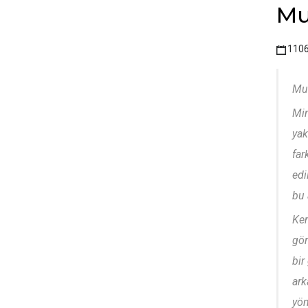
Mu
110
Mur
Mim
yak
far
edi
bu 
Ken
gör
bir
ark
yön