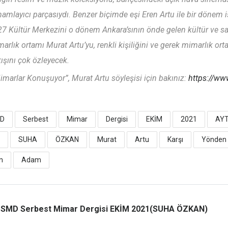
amlayıcı parçasıydı. Benzer biçimde eşi Eren Artu ile bir dönem i
7 Kültür Merkezini o dönem Ankara’sının önde gelen kültür ve s
arlık ortamı Murat Artu’yu, renkli kişiliğini ve gerek mimarlık o
ışını çok özleyecek.
marlar Konuşuyor”, Murat Artu söyleşisi için bakınız:
https://w
D
Serbest
Mimar
Dergisi
EKİM
2021
AY
SUHA
ÖZKAN
Murat
Artu
Karşı
Yönden
n
Adam
SMD Serbest Mimar Dergisi EKİM 2021(SUHA ÖZKAN)