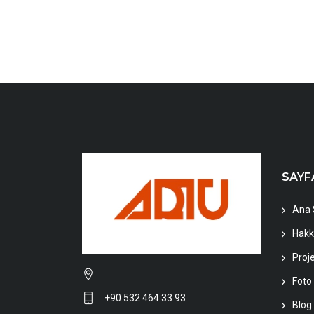
SAYF
Ana 
Hakk
Proje
Foto 
+90 532 464 33 93
Blog