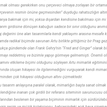
mak olması gerekirken onu çerçeveci olmaya zorlayan bir ortamın
rçevenin resmin önüne geçmesinden” duyduğu rahatsızlığın altını
arıya bakmak için mi, yoksa dışardan kendisine bakılması için mi t
arım girdisine dönüşen kabuğun sadece bir sınır olduğunu anıms
j değerini öne alan tasarımlarla kendi yaklaşımı arasına mesafe 
amda radikal biçimde savunan Artu birlikte gittiğimiz bir Prag
ukça gündemde olan Frank Gehry’nin “Fred and Ginger” olarak bili
rmayı reddetmiş ve bizimle yapıyı görmeye gelmemişti. Önemli ola
amını etkileme biçimi olduğunu söyleyen Artu mimarlık eğitiminin
nında oluşan hikayesi ile ilgilenmediğini vurguyarak kendi mimarl
minden çok hikayesi olduğunun altını çizmektedir.
u tasarım anlayışına paralel olarak, mimarlığın başta sanat olma
lendiğine inanan çok girdili bir referans siteminin savunucusu o
larından beslenen bir yaşama biçiminin mimarlık için sürdürülebil
gin resim ve müzik koleksiyonu, bahçesindeki açık hava sinem