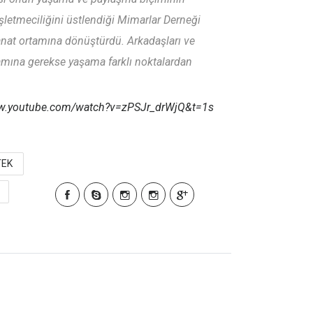
şletmeciliğini üstlendiği Mimarlar Derneği
anat ortamına dönüştürdü. Arkadaşları ve
rtamına gerekse yaşama farklı noktalardan
ww.youtube.com/watch?v=zPSJr_drWjQ&t=1s
TEK