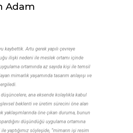
en Adam
 kaybettik. Artu gerek yapılı çevreye
ğu ilişki nedeni ile meslek ortamı içinde
e uygulama ortamında az sayıda kişi ile temsil
şlayan mimarlık yaşamında tasarım anlayışı ve
sergiledi.
şe düşüncelere, ana eksende kolaylıkla kabul
levsel beklenti ve üretim sürecini öne alan
rlık yaklaşımlarında öne çıkan duruma, bunun
 kopardığını düşündüğü uygulama ortamına
si ile yaptığımız söyleşide, “mimarın işi resim