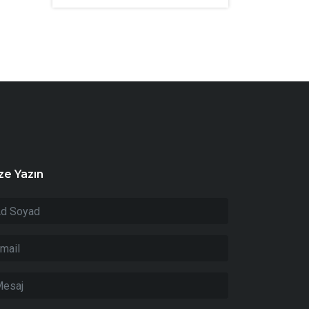
ze Yazın
t
i
K
21