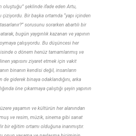
 oluştuğu” şeklinde ifade eden Artu,
 çiziyordu. Bir başka ortamda “yapı içinden
asarlanır?” sorusunu sorarken abartılı bir
atarak, bugün yaygınlık kazanan ve yapının
koymaya çalışıyordu. Bu düşüncesi her
 gezisinde o dönem henüz tamamlanmış ve
nen yapısını ziyaret etmek için vakit
nın binanın kendisi değil, insanların
 de giderek binaya odaklandığını, arka
ığında öne çıkarmaya çalıştığı şeyin yapının
k üzere yaşamın ve kültürün her alanından
lmuş ve resim, müzik, sinema gibi sanat
ir bir eğitim ortamı olduğuna inanmıştır.
ası onun yaşama ve paylaşma biçiminin