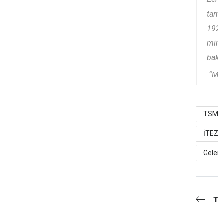
tam
192
mim
bak
“Mi
TSM
İTEZ
Gele
T