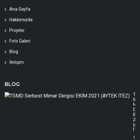
Ana Sayfa
Hakkımızda
Projeler
Foto Galeri
Blog
İletişim
BLOG
TS
Se
Mi
Der
EK
20
(A
İTE
1/1