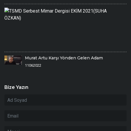
T
S
M
De
E
2
Ö
1/
Murat Artu Karşı Yönden Gelen Adam
11062022
Bize Yazın