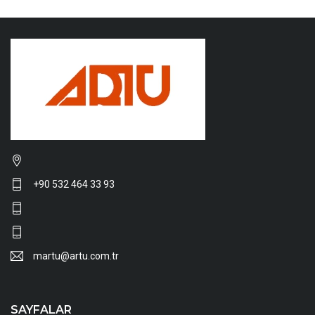
+90 532 464 33 93
martu@artu.com.tr
SAYFALAR