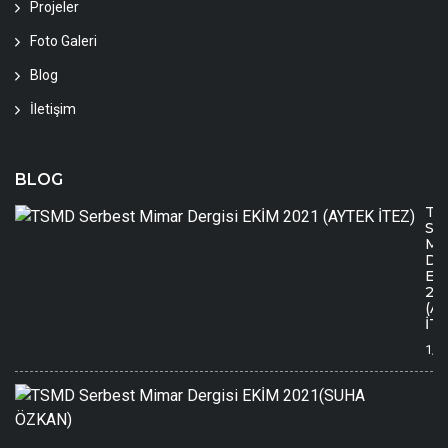
Projeler
Foto Galeri
Blog
İletişim
BLOG
TS
Se
Mi
Der
EK
20
(A
İTE
1/1
T
S
M
De