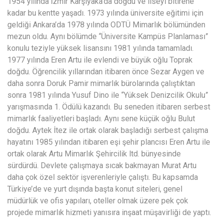
1954 yılında İzmir Karşıyaka’da doğdu ve liseyi bitirene
kadar bu kentte yaşadı. 1973 yılında üniversite eğitimi için
geldiği Ankara’da 1978 yılında ODTÜ Mimarlık bölümünden
mezun oldu. Aynı bölümde “Üniversite Kampüs Planlaması”
konulu teziyle yüksek lisansını 1981 yılında tamamladı.
1977 yılında Eren Artu ile evlendi ve büyük oğlu Toprak
doğdu. Öğrencilik yıllarından itibaren önce Sezar Aygen ve
daha sonra Doruk Pamir mimarlık bürolarında çalıştıktan
sonra 1981 yılında Yusuf Dino ile “Yüksek Denizcilik Okulu”
yarışmasında 1. Ödülü kazandı. Bu seneden itibaren serbest
mimarlık faaliyetleri başladı. Aynı sene küçük oğlu Bulut
doğdu. Aytek İtez ile ortak olarak başladığı serbest çalışma
hayatını 1985 yılından itibaren eşi şehir plancısı Eren Artu ile
ortak olarak Artu Mimarlık Şehircilik ltd. bünyesinde
sürdürdü. Devlete çalışmaya sıcak bakmayan Murat Artu
daha çok özel sektör işverenleriyle çalıştı. Bu kapsamda
Türkiye’de ve yurt dışında başta konut siteleri, genel
müdürlük ve ofis yapıları, oteller olmak üzere pek çok
projede mimarlık hizmeti yanısıra inşaat müşavirliği de yaptı.