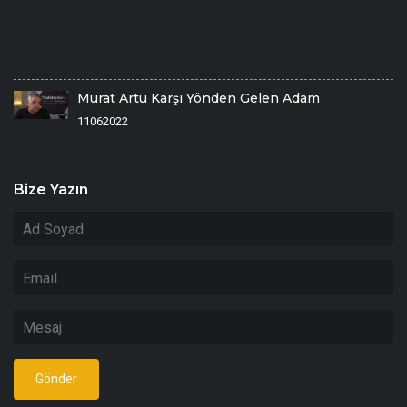
E
2
Ö
1/
Murat Artu Karşı Yönden Gelen Adam
11062022
Bize Yazın