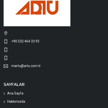
+90 532 464 33 93
martu@artu.com.tr
SAYFALAR
Ana Sayfa
Hakkımızda