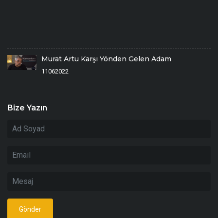
De
E
2
Ö
1/
Murat Artu Karşı Yönden Gelen Adam
11062022
Bize Yazın