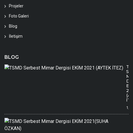
Projeler
Foto Galeri
Blog
İletişim
BLOG
TS
Se
Mi
Der
EK
20
(A
İTE
1/1
T
S
M