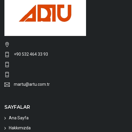
+90 532 464 33 93
martu@artu.com.tr
SAYFALAR
Ana Sayfa
Hakkımızda