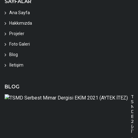
SAYFALAR
Ana Sayfa
Hakkımızda
Projeler
Foto Galeri
Blog
İletişim
BLOG
TS
Se
Mi
Der
EK
20
(A
İTE