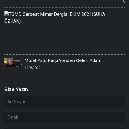
1/1
T
S
M
De
E
2
Ö
1/
Murat Artu Karşı Yönden Gelen Adam
11062022
Bize Yazın