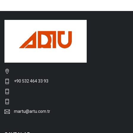
+90 532 464 33 93
martu@artu.com.tr