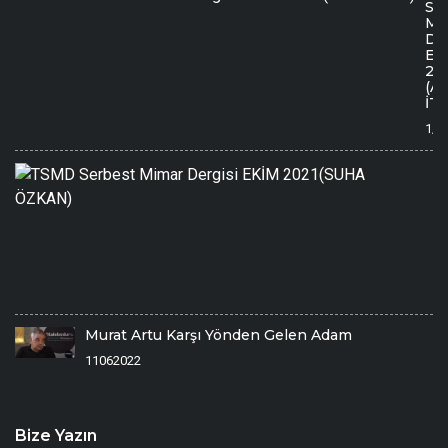
Se
Mi
Der
EK
20
(A
İTE
1/1
T
S
M
De
E
2
Ö
1/
Murat Artu Karşı Yönden Gelen Adam
11062022
Bize Yazın