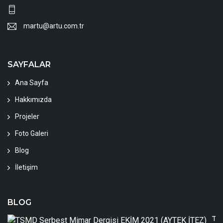
martu@artu.com.tr
SAYFALAR
Ana Sayfa
Hakkımızda
Projeler
Foto Galeri
Blog
İletişim
BLOG
TS