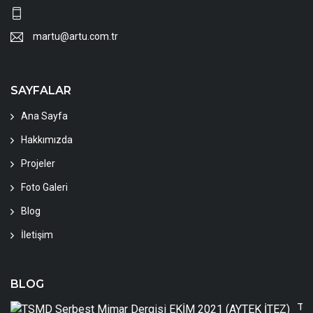
martu@artu.com.tr
SAYFALAR
Ana Sayfa
Hakkımızda
Projeler
Foto Galeri
Blog
İletişim
BLOG
TS