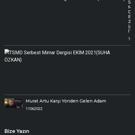
Se
Mi
Der
EK
20
(A
İTE
1/1
T
S
M
De
E
2
Ö
1/
Murat Artu Karşı Yönden Gelen Adam
11062022
Bize Yazın