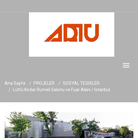
Ana Sayfa
PROJELER
SOSYAL TESİSLER
Lütfü Kırdar Rumeli Salonu ve Fuar Alanı / İstanbul